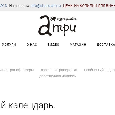
8913
| Наша почта:
info@studio-atri.ru
|
Ц
ЕНЫ НА КОПИЛКИ ДЛЯ ВИН
УСЛУГИ
О НАС
ВИДЕО
МАГАЗИН
ДОСТАВК
ытки трансформеры
лазерная гравировка
необычный пода
дарственная надпись
й календарь.