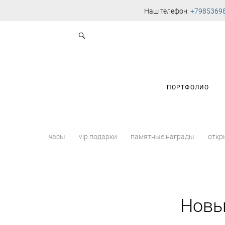
Наш телефон:
+7985369
ПОРТФОЛИО
часы
vip подарки
памятные награды
откр
Новы