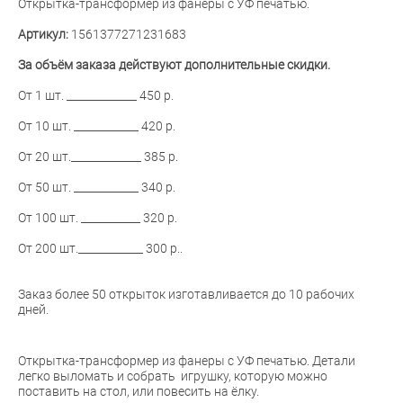
Открытка-трансформер из фанеры с УФ печатью.
Артикул:
1561377271231683
За объём заказа действуют дополнительные скидки.
От 1 шт. _____________ 450 р.
От 10 шт. ____________ 420 р.
От 20 шт._____________ 385 р.
От 50 шт. ____________ 340 р.
От 100 шт. ___________ 320 р.
От 200 шт.____________ 300 р..
Заказ более 50 открыток изготавливается до 10 рабочих
дней.
Открытка-трансформер из фанеры c УФ печатью. Детали
легко выломать и собрать игрушку, которую можно
поставить на стол, или повесить на ёлку.